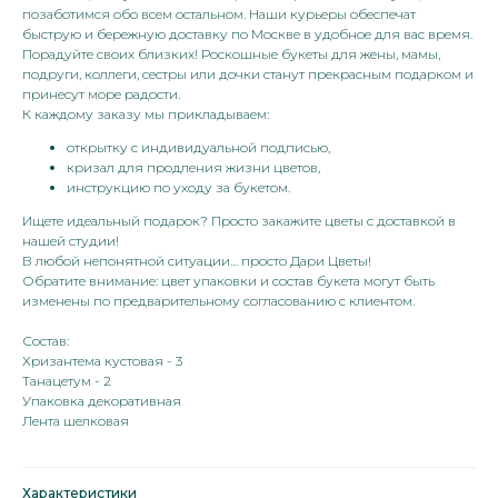
позаботимся обо всем остальном. Наши курьеры обеспечат
быструю и бережную доставку по Москве в удобное для вас время.
Порадуйте своих близких! Роскошные букеты для жены, мамы,
подруги, коллеги, сестры или дочки станут прекрасным подарком и
принесут море радости.
К каждому заказу мы прикладываем:
открытку с индивидуальной подписью,
кризал для продления жизни цветов,
инструкцию по уходу за букетом.
Ищете идеальный подарок? Просто закажите цветы с доставкой в
нашей студии!
В любой непонятной ситуации… просто Дари Цветы!
Обратите внимание: цвет упаковки и состав букета могут быть
изменены по предварительному согласованию с клиентом.
Состав:
Хризантема кустовая - 3
Танацетум - 2
Упаковка декоративная
Лента шелковая
Характеристики