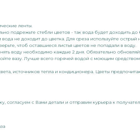
ические ленты.
льно подрежьте стебли цветов - так вода будет доходить до
 вода не доходит до цветка. Для среза используйте острый 
верьте, чтоб оставшиеся листья цветов не попадали в воду.
енять воду необходимо каждые 2 дня. Обязательно обновляй
мойте вазу. Лучше всего горячей водой с моющим средством
света, источников тепла и кондиционера. Цветы предпочита
у, согласуем с Вами детали и отправим курьера к получател
аза