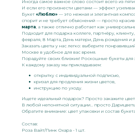
Иногда самое важное слово состоит всего из пяти
И если его произнести цветами — эффект усиливае
Букет
«Люблю»
— это нежная и элегантная композ
спорит и не требует объяснений — просто красив
марта
, а также отлично работает как универсаль
Подходит для подарка коллеге, партнёру, клиенту
февраля, 8 Марта, День матери, День рождения и да
Заказать цветы у нас легко: выберите понравивш
Москве в удобное для вас время.
Порадуйте своих близких! Роскошные букеты для ж
К каждому заказу мы прикладываем:
открытку с индивидуальной подписью,
кризал для продления жизни цветов,
инструкцию по уходу.
Ищете идеальный подарок? Просто закажите цветы
В любой непонятной ситуации… просто Дарицветы
Обратите внимание: цвет упаковки и состав букет
Состав:
Роза Вайт/Пинк Охара - 1 шт.