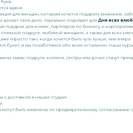
 букв.
тся вдвое.
иция для женщин, которым хочется подарить внимание, забо
о делает своё дело. Идеально подойдёт для
Дня всех влюб
ный подарок для коллег, партнёров по бизнесу и корпорати
, стильной подруге, любимой женщине, а также для всех клю
же «просто так», когда хочется быть чуть лучше, чем вчера.
ийся букет, и мы позаботимся обо всем остальном. Наши ку
ены, мамы, подруги, коллеги, сестры или дочки станут пре
 с доставкой в нашей студии!
!
а могут быть изменены по предварительному согласованию с