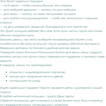
Этот букет идеально подходит:
— на 8 марта — чтобы сказать больше, чем словами
— для любимой девушки — потому что она любимая
— для мамы — потому что мама заслуживает лучшего
— для коллеги или руководителя — чтобы вас запомнили с хорошей
стороны
— на день рождения, свидание, благодарность или просто так
Это букет, который работает без слов. Хотя, если честно, после него слова
обычно находятся сами.
Заказать цветы у нас легко: выберите понравившийся букет, и мы
позаботимся обо всем остальном. Наши курьеры обеспечат быструю и
бережную доставку по Москве в удобное для вас время.
Порадуйте своих близких! Роскошные букеты для жены, мамы, подруги,
коллеги, сестры или дочки станут прекрасным подарком и принесут море
радости.
К каждому заказу мы прикладываем:
открытку с индивидуальной подписью,
кризал для продления жизни цветов,
инструкцию по уходу.
Ищете идеальный подарок? Просто закажите цветы с доставкой в нашей
студии!
В любой непонятной ситуации… просто Дари Цветы!
Обратите внимание: цвет упаковки и состав букета могут быть изменены
по предварительному согласованию с клиентом.