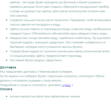
цветов - так вода будет доходить до бутонов и букет сохранит
свежесть дольше. Если срез подсох, образуется воздушная пробка
и вода не доходит до цветка. Для среза используйте острый нож
или секатор.
Сорвите лишние листья, если такие есть. Проверьте, чтоб оставшиеся
листья цветов не попадали в воду.
Цветы лучше ставить в прохладную воду, а менять воду необходимо
каждые 2 дня. Обязательно обновляйте срез каждую смену воды.
Каждый раз, когда меняете воду, тщательно мойте вазу. Лучше всего
горячей водой с моющим средством. Это поможет избавиться от
бактерий, которые могут укоротить жизнь букета.
Ставьте букет вдали от прямого солнечного света, источников тепла
и кондиционера. Цветы предпочитают прохладу.
Не ставьте букет рядом с фруктами.
Доставка
Мы предлагаем доставку в трехчасовой интервал.
За это время мы соберем букет, подпишем открытку, согласуем с Вами
детали и отправим курьера к получателю.
Подробнее о зонах и стоимости доставки
здесь
:)
Оплата
оплата картой на сайте при оформлении заказа