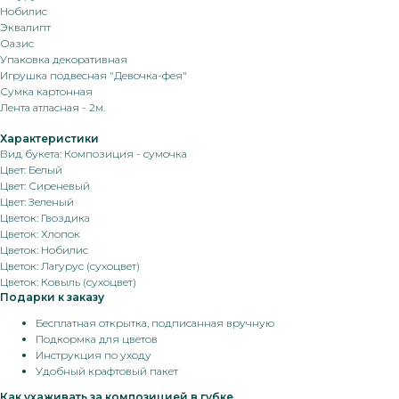
Нобилис
Эквалипт
Оазис
Упаковка декоративная
Игрушка подвесная "Девочка-фея"
Сумка картонная
Лента атласная - 2м.
Характеристики
Вид букета: Композиция - сумочка
Цвет: Белый
Цвет: Сиреневый
Цвет: Зеленый
Цветок: Гвоздика
Цветок: Хлопок
Цветок: Нобилис
Цветок: Лагурус (сухоцвет)
Цветок: Ковыль (сухоцвет)
Подарки к заказу
Бесплатная открытка, подписанная вручную
Подкормка для цветов
Инструкция по уходу
Удобный крафтовый пакет
Как ухаживать за композицией в губке