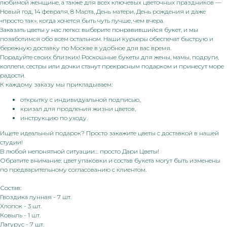
любимой женщине, а также для всех ключевых цветочных праздников —
Новый год, 14 февраля, 8 Марта, День матери, День рождения и даже
«просто так», когда хочется быть чуть лучше, чем вчера.
Заказать цветы у нас легко: выберите понравившийся букет, и мы
позаботимся обо всем остальном. Наши курьеры обеспечат быструю и
бережную доставку по Москве в удобное для вас время.
Порадуйте своих близких! Роскошные букеты для жены, мамы, подруги,
коллеги, сестры или дочки станут прекрасным подарком и принесут море
радости.
К каждому заказу мы прикладываем:
открытку с индивидуальной подписью,
кризал для продления жизни цветов,
инструкцию по уходу.
Ищете идеальный подарок? Просто закажите цветы с доставкой в нашей
студии!
В любой непонятной ситуации… просто Дари Цветы!
Обратите внимание: цвет упаковки и состав букета могут быть изменены
по предварительному согласованию с клиентом.
Состав:
Гвоздика лунная - 7 шт.
Хлопок - 3 шт.
Ковыль - 1 шт.
Лагурус - 7 шт.