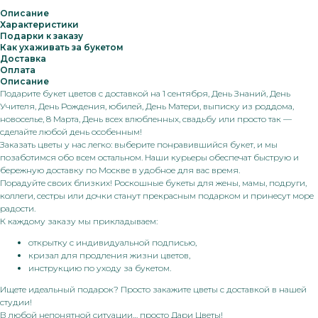
Описание
Характеристики
Подарки к заказу
Как ухаживать за букетом
Доставка
Оплата
Описание
Подарите букет цветов с доставкой на 1 сентября, День Знаний, День
Учителя, День Рождения, юбилей, День Матери, выписку из роддома,
новоселье, 8 Марта, День всех влюбленных, свадьбу или просто так —
сделайте любой день особенным!
Заказать цветы у нас легко: выберите понравившийся букет, и мы
позаботимся обо всем остальном. Наши курьеры обеспечат быструю и
бережную доставку по Москве в удобное для вас время.
Порадуйте своих близких! Роскошные букеты для жены, мамы, подруги,
коллеги, сестры или дочки станут прекрасным подарком и принесут море
радости.
К каждому заказу мы прикладываем:
открытку с индивидуальной подписью,
кризал для продления жизни цветов,
инструкцию по уходу за букетом.
Ищете идеальный подарок? Просто закажите цветы с доставкой в нашей
студии!
В любой непонятной ситуации… просто Дари Цветы!