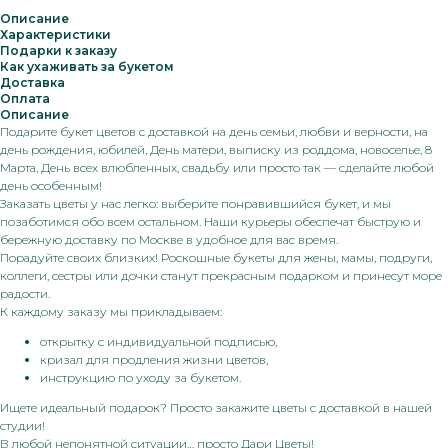
Описание
Характеристики
Подарки к заказу
Как ухаживать за букетом
Доставка
Оплата
Описание
Подарите букет цветов с доставкой на день семьи, любви и верности, на
день рождения, юбилей, День матери, выписку из роддома, новоселье, 8
Марта, День всех влюбленных, свадьбу или просто так — сделайте любой
день особенным!
Заказать цветы у нас легко: выберите понравившийся букет, и мы
позаботимся обо всем остальном. Наши курьеры обеспечат быструю и
бережную доставку по Москве в удобное для вас время.
Порадуйте своих близких! Роскошные букеты для жены, мамы, подруги,
коллеги, сестры или дочки станут прекрасным подарком и принесут море
радости.
К каждому заказу мы прикладываем:
открытку с индивидуальной подписью,
кризал для продления жизни цветов,
инструкцию по уходу за букетом.
Ищете идеальный подарок? Просто закажите цветы с доставкой в нашей
студии!
В любой непонятной ситуации… просто Дари Цветы!