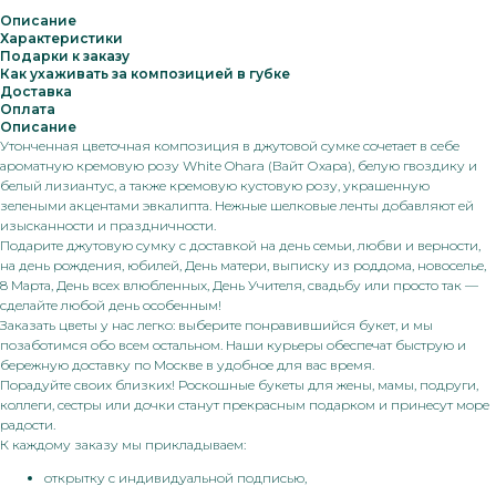
Описание
Характеристики
Подарки к заказу
Как ухаживать за композицией в губке
Доставка
Оплата
Описание
Утонченная цветочная композиция в джутовой сумке сочетает в себе
ароматную кремовую розу White Ohara (Вайт Охара), белую гвоздику и
белый лизиантус, а также кремовую кустовую розу, украшенную
зелеными акцентами эвкалипта. Нежные шелковые ленты добавляют ей
изысканности и праздничности.
Подарите джутовую сумку с доставкой на день семьи, любви и верности,
на день рождения, юбилей, День матери, выписку из роддома, новоселье,
8 Марта, День всех влюбленных, День Учителя, свадьбу или просто так —
сделайте любой день особенным!
Заказать цветы у нас легко: выберите понравившийся букет, и мы
позаботимся обо всем остальном. Наши курьеры обеспечат быструю и
бережную доставку по Москве в удобное для вас время.
Порадуйте своих близких! Роскошные букеты для жены, мамы, подруги,
коллеги, сестры или дочки станут прекрасным подарком и принесут море
радости.
К каждому заказу мы прикладываем:
открытку с индивидуальной подписью,