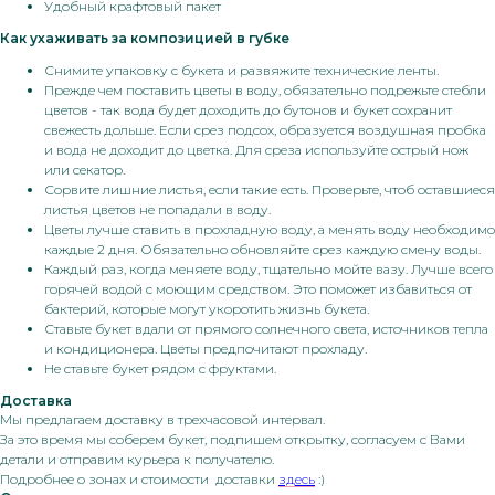
Удобный крафтовый пакет
Как ухаживать за композицией в губке
Снимите упаковку с букета и развяжите технические ленты.
Прежде чем поставить цветы в воду, обязательно подрежьте стебли
цветов - так вода будет доходить до бутонов и букет сохранит
свежесть дольше. Если срез подсох, образуется воздушная пробка
и вода не доходит до цветка. Для среза используйте острый нож
или секатор.
Сорвите лишние листья, если такие есть. Проверьте, чтоб оставшиеся
листья цветов не попадали в воду.
Цветы лучше ставить в прохладную воду, а менять воду необходимо
каждые 2 дня. Обязательно обновляйте срез каждую смену воды.
Каждый раз, когда меняете воду, тщательно мойте вазу. Лучше всего
горячей водой с моющим средством. Это поможет избавиться от
бактерий, которые могут укоротить жизнь букета.
Ставьте букет вдали от прямого солнечного света, источников тепла
и кондиционера. Цветы предпочитают прохладу.
Не ставьте букет рядом с фруктами.
Доставка
Мы предлагаем доставку в трехчасовой интервал.
За это время мы соберем букет, подпишем открытку, согласуем с Вами
детали и отправим курьера к получателю.
Подробнее о зонах и стоимости доставки
здесь
:)