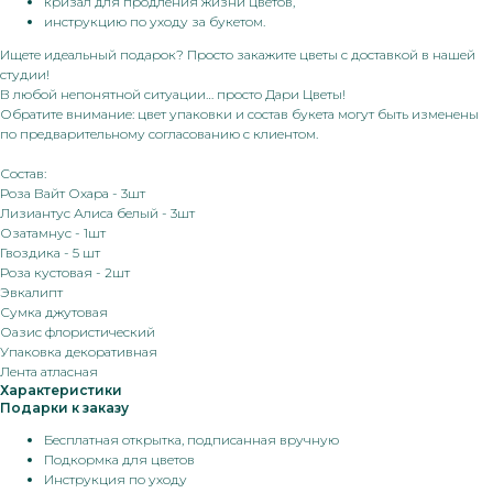
кризал для продления жизни цветов,
инструкцию по уходу за букетом.
Ищете идеальный подарок? Просто закажите цветы с доставкой в нашей
студии!
В любой непонятной ситуации… просто Дари Цветы!
Обратите внимание: цвет упаковки и состав букета могут быть изменены
по предварительному согласованию с клиентом.
Состав:
Роза Вайт Охара - 3шт
Лизиантус Алиса белый - 3шт
Озатамнус - 1шт
Гвоздика - 5 шт
Роза кустовая - 2шт
Эвкалипт
Сумка джутовая
Оазис флористический
Упаковка декоративная
Лента атласная
Характеристики
Подарки к заказу
Бесплатная открытка, подписанная вручную
Подкормка для цветов
Инструкция по уходу