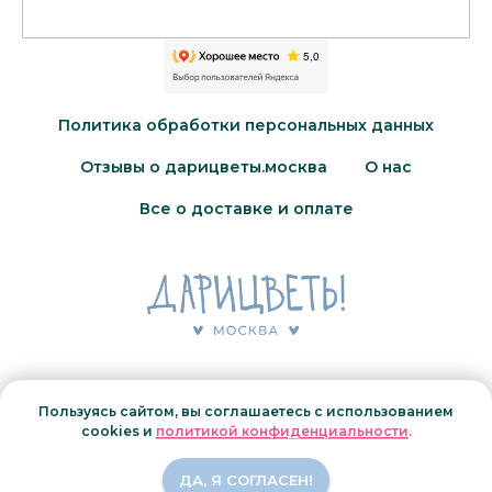
Политика обработки персональных данных
Отзывы о дарицветы.москва
О нас
Все о доставке и оплате
© 2026 Дарицветы.Москва
ИП Журавлева Наталья Вячеславовна.
Пользуясь сайтом, вы соглашаетесь с использованием
ИНН 344112592211
cookies и
политикой конфиденциальности
.
ОГРН 319344300032420
Все права защищены. Незаконное копирование
ДА, Я СОГЛАСЕН!
преследуется по закону.